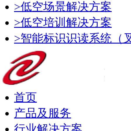
>低空场景解决方案
>低空培训解决方案
>智能标识识读系统（
首页
产品及服务
行业解决方案