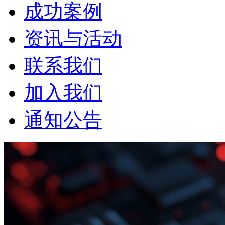
成功案例
资讯与活动
联系我们
加入我们
通知公告