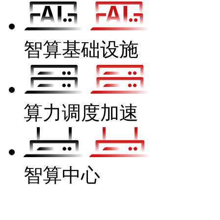
智算基础设施
算力调度加速
智算中心