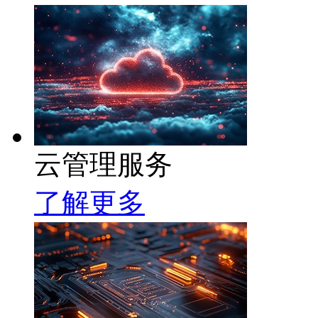
云管理服务
了解更多