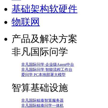
基础架构软硬件
物联网
产品及解决方案
非凡国际问学
非凡国际问学 企业级Agent中台
非凡国际问学 智能流程工作台
爱问学 PC本地部署大模型
智算基础设施
非凡国际鲲泰智算服务器
非凡国际鲲泰问学一体机