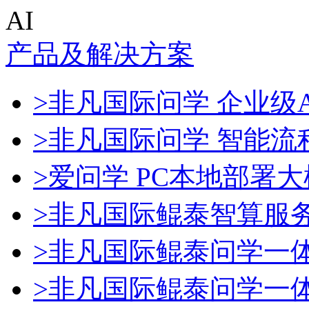
AI
产品及解决方案
>非凡国际问学 企业级A
>非凡国际问学 智能流
>爱问学 PC本地部署
>非凡国际鲲泰智算服
>非凡国际鲲泰问学一
>非凡国际鲲泰问学一体机