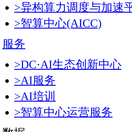
>异构算力调度与加速
>智算中心(AICC)
服务
>DC·AI生态创新中心
>AI服务
>AI培训
>智算中心运营服务