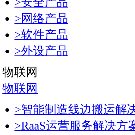
>安全产品
>网络产品
>软件产品
>外设产品
物联网
物联网
>智能制造线边搬运解
>RaaS运营服务解决方