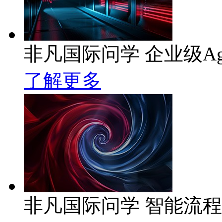
非凡国际问学 企业级Ag
了解更多
非凡国际问学 智能流