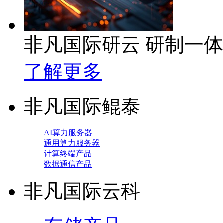
非凡国际研云 研制一
了解更多
非凡国际鲲泰
AI算力服务器
通用算力服务器
计算终端产品
数据通信产品
非凡国际云科