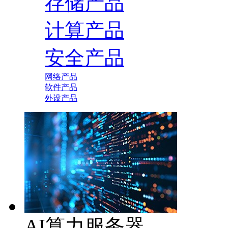
存储产品
计算产品
安全产品
网络产品
软件产品
外设产品
AI算力服务器